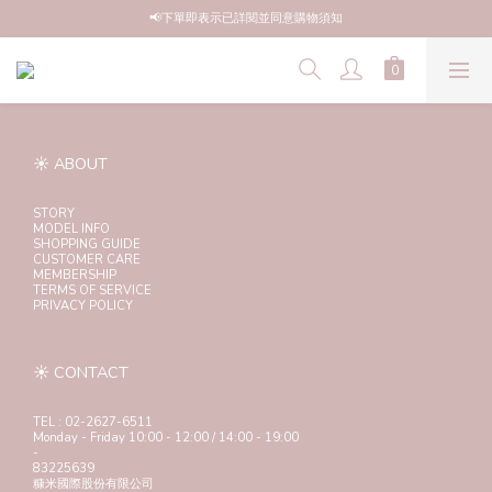
💗訊息將依序回覆，請勿重複私訊，以免影響處理順序💗
📢下單即表示已詳閱並同意購物須知
💗訊息將依序回覆，請勿重複私訊，以免影響處理順序💗
☀ ABOUT
STORY
MODEL INFO
SHOPPING GUIDE
CUSTOMER CARE
MEMBERSHIP
TERMS OF SERVICE
PRIVACY POLICY
☀ CONTACT
TEL : 02-2627-6511
Monday - Friday 10:00 - 12:00 / 14:00 - 19:00
-
83225639
糠米國際股份有限公司